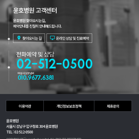
윤호병원 고객센터
윤호병원 찾아오시는길,
예약안내를 친절히 안내해드립니다.

찾아오시는 길

온라인 상담 및 진료예약
이용약관
개인정보보호정책
제휴문의
윤호병원
서울시 강남구 압구정로 304 윤호병원
TEL : 02-512-0500
COPYRIGHTⓒ yoonhohospital. ALL RIGHTS RESERVED.