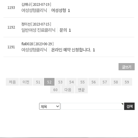
김예나
[ 2023-07-19 ]
1193
여성성형클리닉
여성성형
1
정미선
[ 2023-07-15 ]
1192
일반여성 진료클리닉
문의
1
flal0028
[ 2023-06-29 ]
1191
여성성형클리닉
온라인 예약 신청합니다.
1
글쓰기
처음
이전
51
52
53
54
55
56
57
58
59
60
다음
맨끝