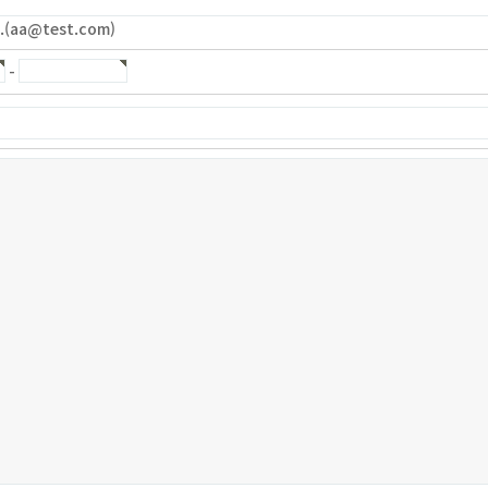
a@test.com)
-