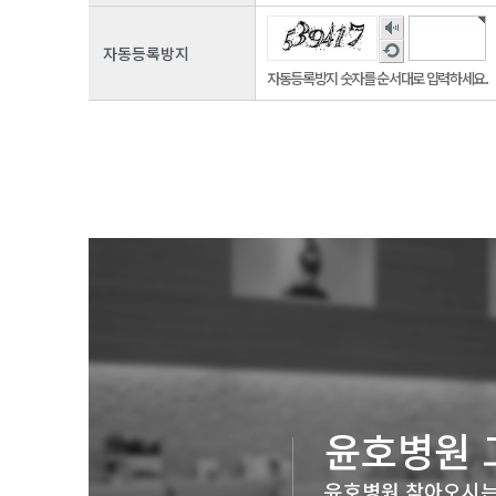
숫
새
자
자동등록방지
로
음
자동등록방지 숫자를 순서대로 입력하세요.
고
성
침
듣
기
윤호병원 
윤호병원 찾아오시는