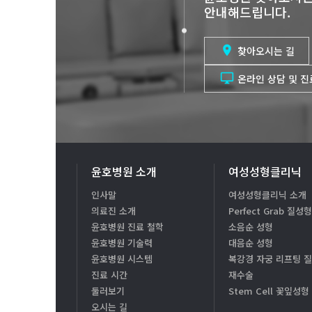
안내해드립니다.

찾아오시는 길

온라인 상담 및 
윤호병원 소개
여성성형클리닉
인사말
여성성형클리닉 소개
의료진 소개
Perfect Grab 질성
윤호병원 진료 철학
소음순 성형
윤호병원 기술력
대음순 성형
윤호병원 시스템
복강경 자궁 리프팅 
진료 시간
재수술
둘러보기
Stem Cell 꽃잎성형
오시는 길