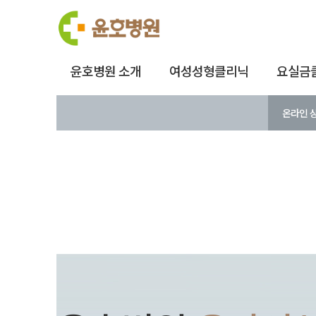
윤호병원 소개
여성성형클리닉
요실금
온라인 