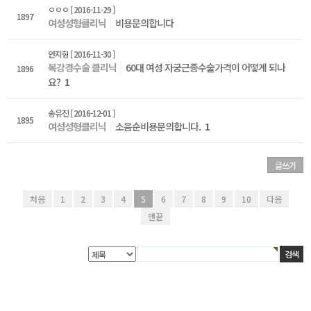
ㅇㅇㅇ
[ 2016-11-29 ]
1897
여성성형클리닉
비용문의합니다
안지형
[ 2016-11-30 ]
복강경수술 클리닉
60대 여성 자궁근종수술가격이 어떻게 되나
1896
요?
1
송유진
[ 2016-12-01 ]
1895
여성성형클리닉
소음순비용문의합니다.
1
글쓰기
처음
1
2
3
4
5
6
7
8
9
10
다음
맨끝