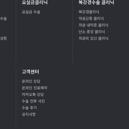
요실금클리닉
복강경수술 클리닉
요실금 수술
복강경클리닉
형수술
자궁근종 클리닉
자궁 내막증 클리닉
난소 종양 클리닉
질성형
자궁외 임신 클리닉
고객센터
온라인 상담
온라인 진료예약
카카오톡 상담
수술 전후 사진
수술 후기
공지사항