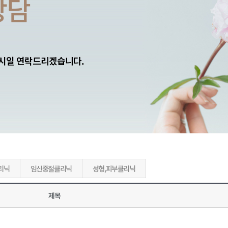
상담
 시일 연락드리겠습니다.
리닉
임신중절클리닉
성형,피부클리닉
제목