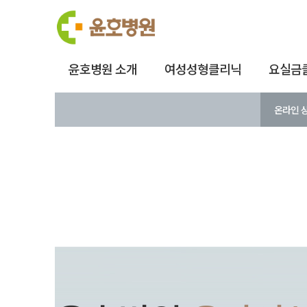
윤호병원 소개
여성성형클리닉
요실금
온라인 