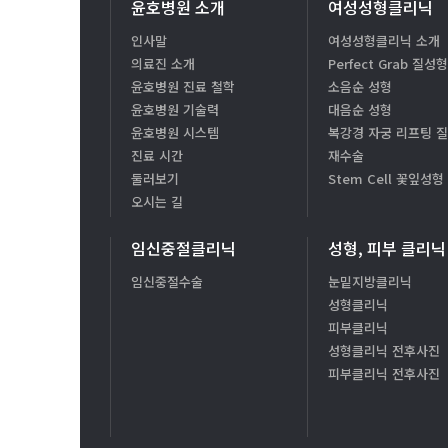
윤호병원 소개
여성성형클리닉
인사말
여성성형클리닉 소개
의료진 소개
Perfect Grab 질성
윤호병원 진료 철학
소음순 성형
윤호병원 기술력
대음순 성형
윤호병원 시스템
복강경 자궁 리프팅 
진료 시간
재수술
둘러보기
Stem Cell 꽃잎성형
오시는 길
임신중절클리닉
성형, 피부 클리닉
임신중절수술
눈밑지방클리닉
성형클리닉
피부클리닉
성형클리닉 전후사진
피부클리닉 전후사진