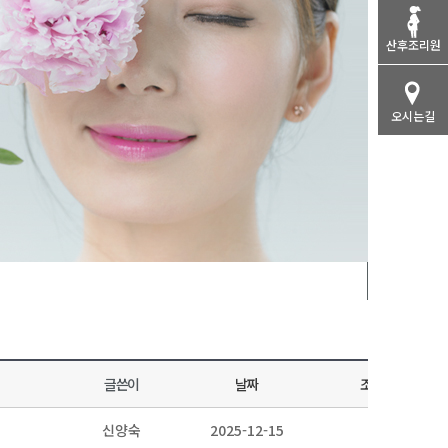
산후조리원
오시는길
전체
글쓴이
날짜
조회
신양숙
2025-12-15
2