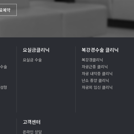
진료예약
요실금클리닉
복강경수술 클리닉
요실금 수술
복강경클리닉
형수술
자궁근종 클리닉
자궁 내막증 클리닉
난소 종양 클리닉
질성형
자궁외 임신 클리닉
고객센터
온라인 상담