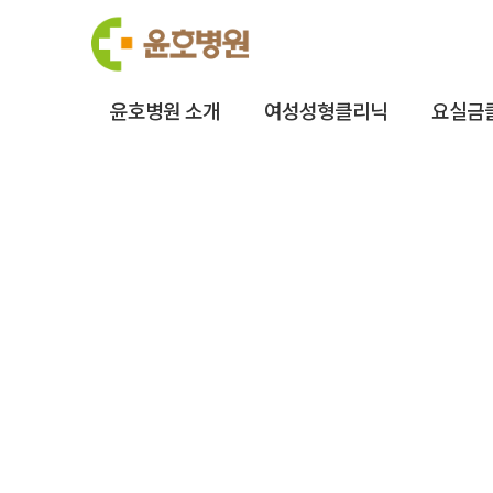
윤호병원 소개
여성성형클리닉
요실금