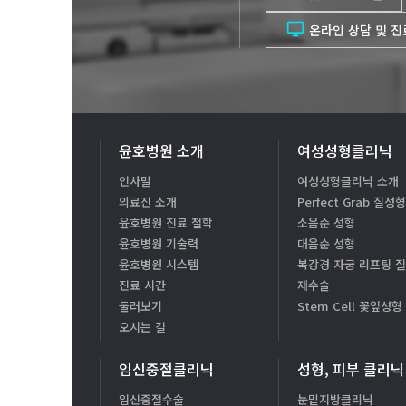

온라인 상담 및 
윤호병원 소개
여성성형클리닉
인사말
여성성형클리닉 소개
의료진 소개
Perfect Grab 질성
윤호병원 진료 철학
소음순 성형
윤호병원 기술력
대음순 성형
윤호병원 시스템
복강경 자궁 리프팅 
진료 시간
재수술
둘러보기
Stem Cell 꽃잎성형
오시는 길
임신중절클리닉
성형, 피부 클리닉
임신중절수술
눈밑지방클리닉