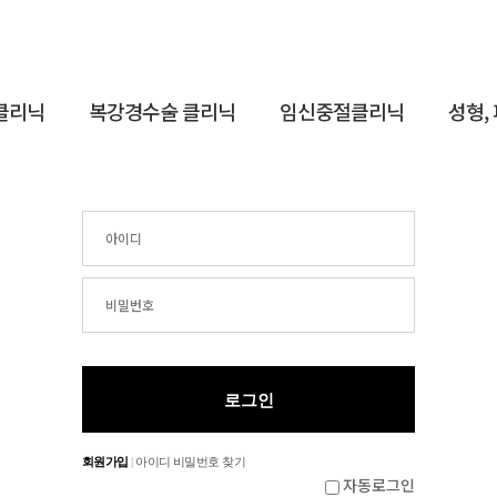
클리닉
복강경수술 클리닉
임신중절클리닉
성형,
회원가입
|
아이디 비밀번호 찾기
자동로그인