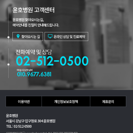
윤호병원 고객센터
윤호병원 찾아오시는길,
예약안내를 친절히 안내해드립니다.

찾아오시는 길

온라인 상담 및 진료예약
이용약관
개인정보보호정책
제휴문의
윤호병원
서울시 강남구 압구정로 304 윤호병원
TEL : 02-512-0500
COPYRIGHTⓒ yoonhohospital. ALL RIGHTS RESERVED.