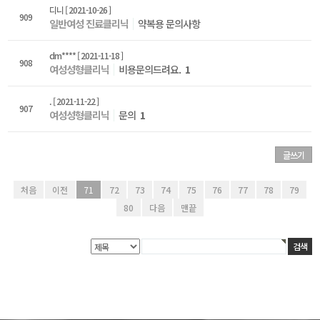
디니
[ 2021-10-26 ]
909
일반여성 진료클리닉
약복용 문의사항
dm****
[ 2021-11-18 ]
908
여성성형클리닉
비용문의드려요.
1
.
[ 2021-11-22 ]
907
여성성형클리닉
문의
1
글쓰기
처음
이전
71
72
73
74
75
76
77
78
79
80
다음
맨끝