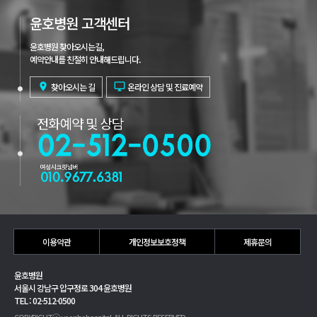
윤호병원 고객센터
윤호병원 찾아오시는길,
예약안내를 친절히 안내해드립니다.

찾아오시는 길

온라인 상담 및 진료예약
이용약관
개인정보보호정책
제휴문의
윤호병원
서울시 강남구 압구정로 304 윤호병원
TEL : 02-512-0500
COPYRIGHTⓒ yoonhohospital. ALL RIGHTS RESERVED.