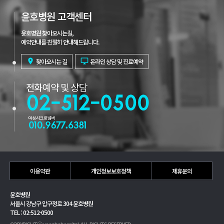
윤호병원 고객센터
윤호병원 찾아오시는길,
예약안내를 친절히 안내해드립니다.

찾아오시는 길

온라인 상담 및 진료예약
이용약관
개인정보보호정책
제휴문의
윤호병원
서울시 강남구 압구정로 304 윤호병원
TEL : 02-512-0500
COPYRIGHTⓒ yoonhohospital. ALL RIGHTS RESERVED.