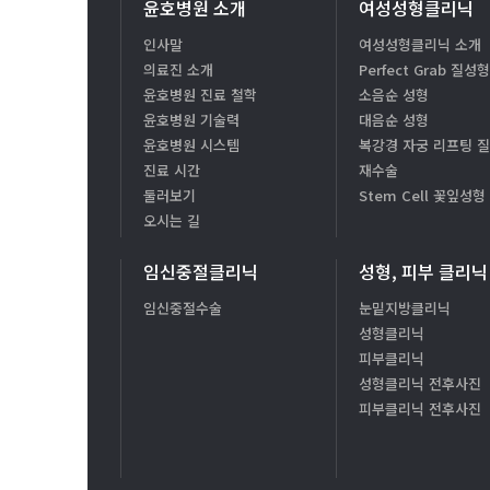
윤호병원 소개
여성성형클리닉
인사말
여성성형클리닉 소개
의료진 소개
Perfect Grab 질성
윤호병원 진료 철학
소음순 성형
윤호병원 기술력
대음순 성형
윤호병원 시스템
복강경 자궁 리프팅 
진료 시간
재수술
둘러보기
Stem Cell 꽃잎성형
오시는 길
임신중절클리닉
성형, 피부 클리닉
임신중절수술
눈밑지방클리닉
성형클리닉
피부클리닉
성형클리닉 전후사진
피부클리닉 전후사진