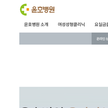
윤호병원 소개
여성성형클리닉
요실금
온라인 