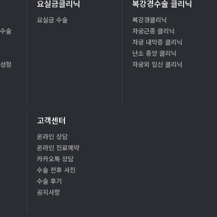
요실금클리닉
복강경수술 클리닉
요실금 수술
복강경클리닉
형수술
자궁근종 클리닉
자궁 내막증 클리닉
난소 종양 클리닉
질성형
자궁외 임신 클리닉
고객센터
온라인 상담
온라인 진료예약
카카오톡 상담
수술 전후 사진
수술 후기
공지사항