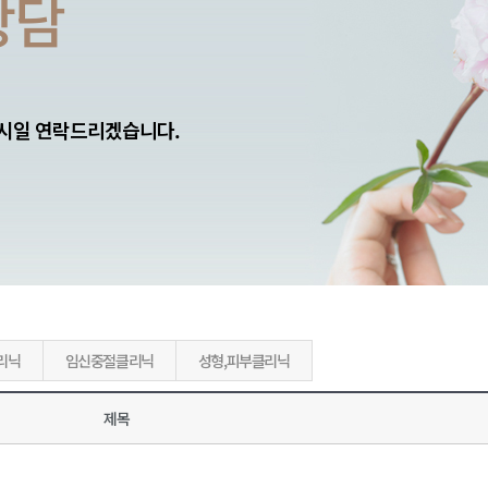
상담
 시일 연락드리겠습니다.
리닉
임신중절클리닉
성형,피부클리닉
제목