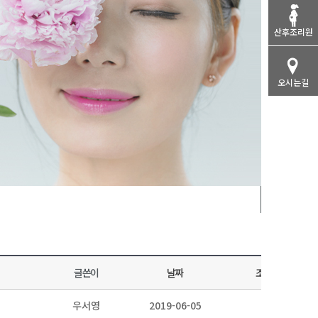
산후조리원
오시는길
전체
글쓴이
날짜
조회
우서영
2019-06-05
2