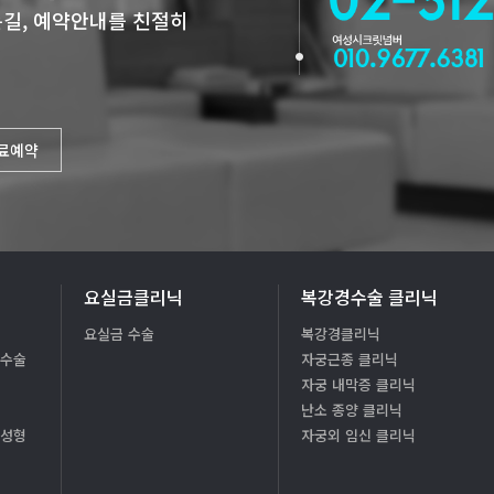
길, 예약안내를 친절히
진료예약
요실금클리닉
복강경수술 클리닉
요실금 수술
복강경클리닉
형수술
자궁근종 클리닉
자궁 내막증 클리닉
난소 종양 클리닉
질성형
자궁외 임신 클리닉