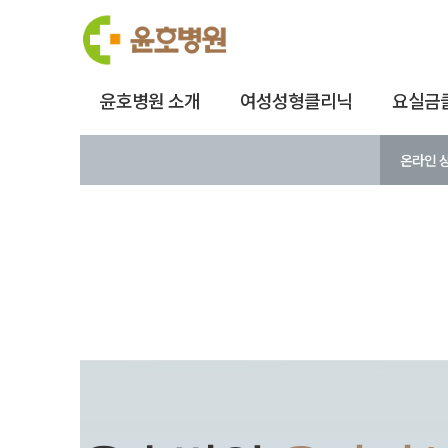
윤호병원 소개
여성성형클리닉
요실금
온라인 