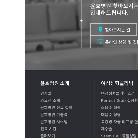
윤호병원 찾아오시는
안내해드립니다.

찾아오시는 길

온라인 상담 및 
윤호병원 소개
여성성형클리닉
인사말
여성성형클리닉 소개
의료진 소개
Perfect Grab 질성
윤호병원 진료 철학
소음순 성형
윤호병원 기술력
대음순 성형
윤호병원 시스템
복강경 자궁 리프팅 
진료 시간
재수술
둘러보기
Stem Cell 꽃잎성형