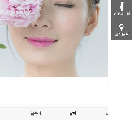
산후조리원
오시는길
전체
글쓴이
날짜
조회