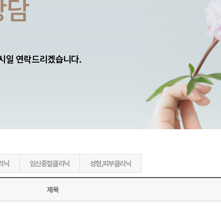
상담
 시일 연락드리겠습니다.
리닉
임신중절클리닉
성형,피부클리닉
제목