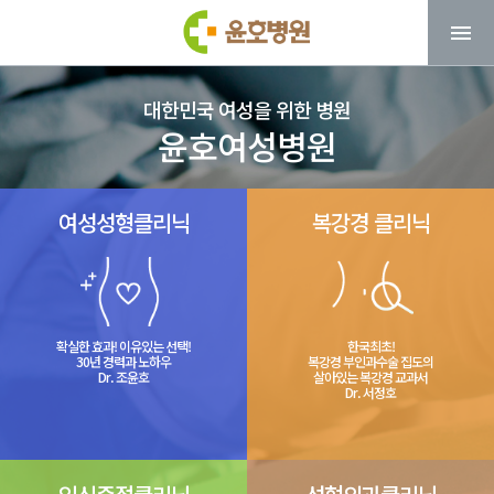
대한민국 여성을 위한 병원
윤호여성병원
여성성형클리닉
복강경 클리닉
확실한 효과! 이유있는 선택!
한국최초!
30년 경력과 노하우
복강경 부인과수술 집도의
Dr. 조윤호
살아있는 복강경 교과서
Dr. 서정호