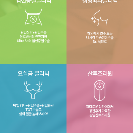
임신중절클리닉
성형외과클리닉
당일상담+당일수술
해외에서 연수 오는
윤호병원의 안전지향
내시경 가슴성형수술
Ultra Safe 임신중절수술
Dr. 서정호
요실금 클리닉
산후조리원
당일 검사+당일수술+당일퇴원
까다로운 맘카페에서
TOT수술로
칭찬후기 가득한
삶의 질을 높혀보세요!
강남산후조리원